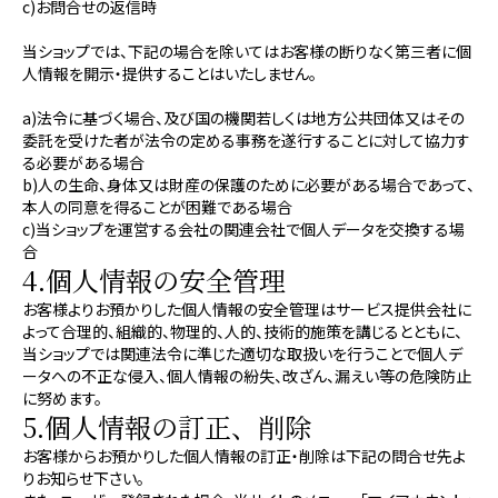
c)お問合せの返信時
当ショップでは、下記の場合を除いてはお客様の断りなく第三者に個
人情報を開示・提供することはいたしません。
a)法令に基づく場合、及び国の機関若しくは地方公共団体又はその
委託を受けた者が法令の定める事務を遂行することに対して協力す
る必要がある場合
b)人の生命、身体又は財産の保護のために必要がある場合であって、
本人の同意を得ることが困難である場合
c)当ショップを運営する会社の関連会社で個人データを交換する場
合
4.個人情報の安全管理
お客様よりお預かりした個人情報の安全管理はサービス提供会社に
よって合理的、組織的、物理的、人的、技術的施策を講じるとともに、
当ショップでは関連法令に準じた適切な取扱いを行うことで個人デ
ータへの不正な侵入、個人情報の紛失、改ざん、漏えい等の危険防止
に努めます。
5.個人情報の訂正、削除
お客様からお預かりした個人情報の訂正・削除は下記の問合せ先よ
りお知らせ下さい。